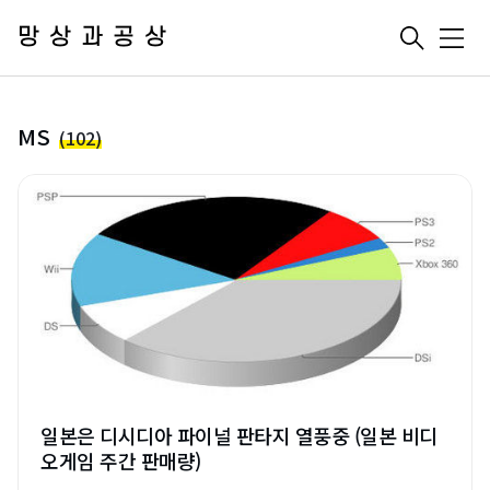
망상과공상
메
뉴
MS
(102)
일본은 디시디아 파이널 판타지 열풍중 (일본 비디
오게임 주간 판매량)